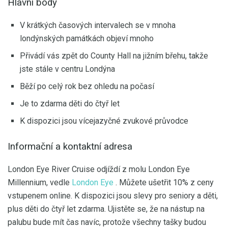
Hlavní body
V krátkých časových intervalech se v mnoha
londýnských památkách objeví mnoho
Přivádí vás zpět do County Hall na jižním břehu, takže
jste stále v centru Londýna
Běží po celý rok bez ohledu na počasí
Je to zdarma děti do čtyř let
K dispozici jsou vícejazyčné zvukové průvodce
Informační a kontaktní adresa
London Eye River Cruise odjíždí z molu London Eye
Millennium, vedle
London Eye
. Můžete ušetřit 10% z ceny
vstupenem online. K dispozici jsou slevy pro seniory a děti,
plus děti do čtyř let zdarma. Ujistěte se, že na nástup na
palubu bude mít čas navíc, protože všechny tašky budou