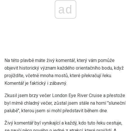
ad
Na této plavbě máte živý komentář, který vám pomůže
objevit historický význam každého orientačního bodu, když
projíždíte, včetně mnoha mostů, které překračují řeku.
Komentář je faktický i zábavný.
Zkusil jsem brzy večer London Eye River Cruise a přestože
byl mírně chladný večer, zůstal jsem stále na horní "sluneční
palubě", kterou jsem si mohl představit během dne.
Živý komentář byl vynikající a každý, kdo tuto řeku cestuje,
se naučí něco nového o jedné z atrakcí, které projíždí. A