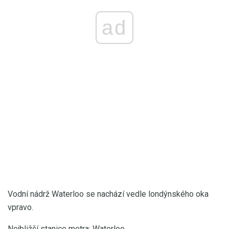
ad
Vodní nádrž Waterloo se nachází vedle londýnského oka
vpravo.
Nejbližší stanice metra: Waterloo