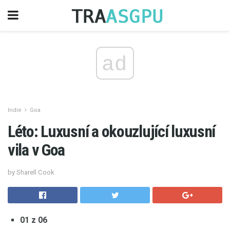
ad
Indie
Goa
Léto: Luxusní a okouzlující luxusní
vila v Goa
by Sharell Cook
01 z 06