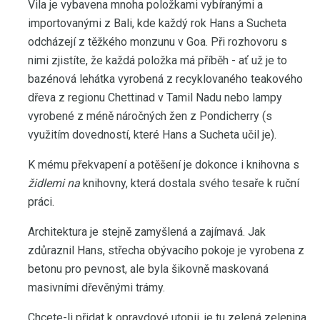
Vila je vybavena mnoha položkami vybíranými a
importovanými z Bali, kde každý rok Hans a Sucheta
odcházejí z těžkého monzunu v Goa. Při rozhovoru s
nimi zjistíte, že každá položka má příběh - ať už je to
bazénová lehátka vyrobená z recyklovaného teakového
dřeva z regionu Chettinad v Tamil Nadu nebo lampy
vyrobené z méně náročných žen z Pondicherry (s
využitím dovedností, které Hans a Sucheta učil je).
K mému překvapení a potěšení je dokonce i knihovna s
židlemi na
knihovny, která dostala svého tesaře k ruční
práci.
Architektura je stejně zamyšlená a zajímavá. Jak
zdůraznil Hans, střecha obývacího pokoje je vyrobena z
betonu pro pevnost, ale byla šikovně maskovaná
masivními dřevěnými trámy.
Chcete-li přidat k opravdové utopii, je tu zelená zelenina