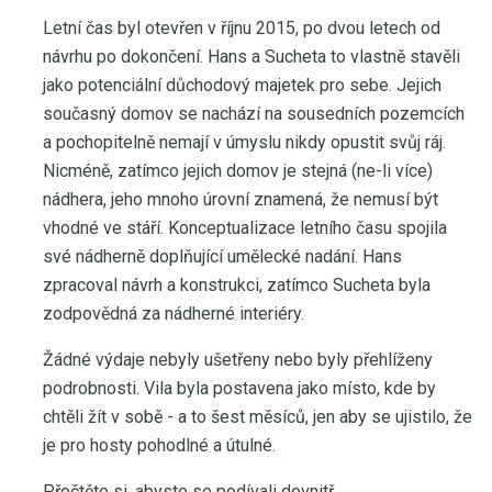
Letní čas byl otevřen v říjnu 2015, po dvou letech od
návrhu po dokončení. Hans a Sucheta to vlastně stavěli
jako potenciální důchodový majetek pro sebe. Jejich
současný domov se nachází na sousedních pozemcích
a pochopitelně nemají v úmyslu nikdy opustit svůj ráj.
Nicméně, zatímco jejich domov je stejná (ne-li více)
nádhera, jeho mnoho úrovní znamená, že nemusí být
vhodné ve stáří. Konceptualizace letního času spojila
své nádherně doplňující umělecké nadání. Hans
zpracoval návrh a konstrukci, zatímco Sucheta byla
zodpovědná za nádherné interiéry.
Žádné výdaje nebyly ušetřeny nebo byly přehlíženy
podrobnosti. Vila byla postavena jako místo, kde by
chtěli žít v sobě - ​​a to šest měsíců, jen aby se ujistilo, že
je pro hosty pohodlné a útulné.
Přečtěte si, abyste se podívali dovnitř.