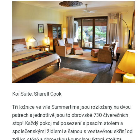
Koi Suite. Sharell Cook.
Tři ložnice ve vile Summertime jsou rozloženy na dvou
patrech a jednotlivě jsou to obrovské 730 čtverečních
stop! Každý pokoj má posezení s psacím stolem a
společenskými židlemi a šatnou s vestavěnou skříní od
zdi ke stěně a obrovskou koupelnou (která stojí za