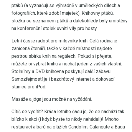
ptáků (a vyznačují se výhradně v uměleckých dílech a
fotografiích, které zdobí majetek). Knihovny ptáků,
složka se seznamem ptáků a dalekohledy byly umístěny
na konferenční stolek uvnitř vily pro hosty.
Letní čas je radost pro milovníky knih. Celá rodina je
zanícená čtenáři, takže v každé místnosti najdete
pestrou sbírku knih na regálech. Pokud si přejete,
můžete si vybrat knihu a nechat jeden z vašich vlastní.
Stolní hry a DVD knihovna poskytují další zábavu.
Samozřejmostí je i bezdrátový internet a dokovací
stanice pro iPod.
Masáže a jóga jsou možné na vyžádání.
Cítíš se vycítit? Krása letního času je, že se nachází tak
blízko k akci (i když byste to nikdy nehádali)! Mnoho
restaurací a barů na plážích Candolim, Calangute a Baga