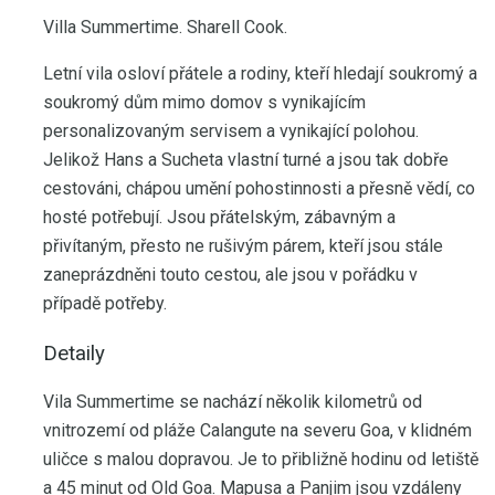
Villa Summertime. Sharell Cook.
Letní vila osloví přátele a rodiny, kteří hledají soukromý a
soukromý dům mimo domov s vynikajícím
personalizovaným servisem a vynikající polohou.
Jelikož Hans a Sucheta vlastní turné a jsou tak dobře
cestováni, chápou umění pohostinnosti a přesně vědí, co
hosté potřebují. Jsou přátelským, zábavným a
přivítaným, přesto ne rušivým párem, kteří jsou stále
zaneprázdněni touto cestou, ale jsou v pořádku v
případě potřeby.
Detaily
Vila Summertime se nachází několik kilometrů od
vnitrozemí od pláže Calangute na severu Goa, v klidném
uličce s malou dopravou. Je to přibližně hodinu od letiště
a 45 minut od Old Goa. Mapusa a Panjim jsou vzdáleny