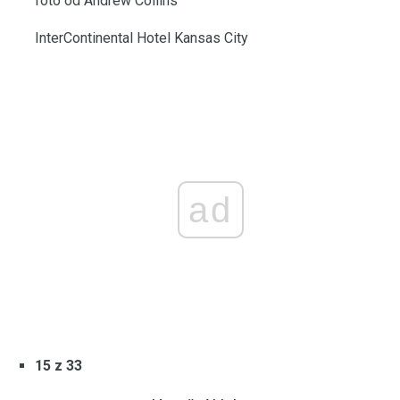
foto od Andrew Collins
InterContinental Hotel Kansas City
ad
15 z 33