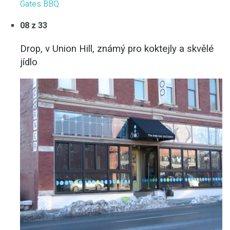
Gates BBQ
08 z 33
Drop, v Union Hill, známý pro koktejly a skvělé
jídlo