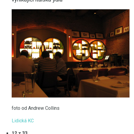
foto od Andrew Collins
Lidická KC
12 z 33