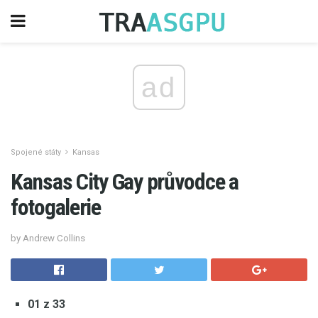
ad
Spojené státy
Kansas
Kansas City Gay průvodce a
fotogalerie
by Andrew Collins
01 z 33