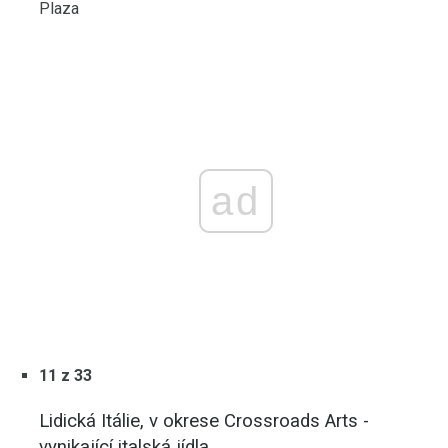
Plaza
ad
11 z 33
Lidická Itálie, v okrese Crossroads Arts -
vynikající italská jídla