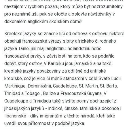
navzájem v rychlém požáru, který může být nezrozumitelný
pro neznámé uši, pak se otočte a oslovte návštěvníky v
dokonalém anglickém školském domě!
Kreolské jazyky se značně liší od ostrova k ostrovu: některé
obsahují francouzské výrazy s bity afrického či rodného
jazyka Taino; jiní mají angličtinu, holandštinu nebo
francouzské prvky, v závislosti na tom, kdo se podařilo
dobýt, který ostrov. V Karibiku jsou jamajské a haitské
kreolské jazyky považovány za odlišné od antilské
kreolské, což je více či méně standardní v celé Svaté Lucii,
Martinique, Dominikánii, Guadeloupe, St. Martin, St. Barts,
Trinidad a Tobago , Belize a Francouzská Guyana. V
Guadeloupe a Trinidadu také slyšíte pojmy pocházející z
jihoasijských jazyků - indické, čínské, tamilské a dokonce i
libanonské - díky imigrantům z těchto národů, kteří také
uvedli svou přítomnost v podobě jazyka.