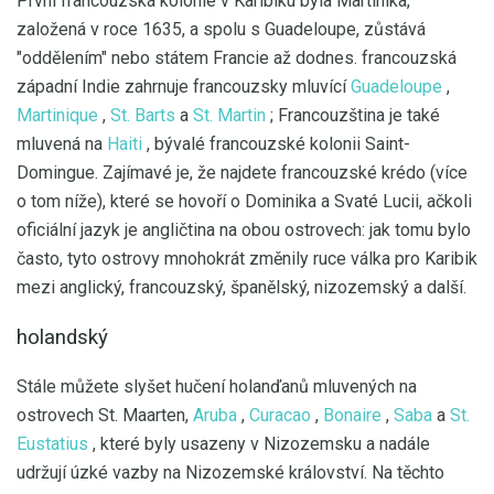
První francouzská kolonie v Karibiku byla Martinika,
založená v roce 1635, a spolu s Guadeloupe, zůstává
"oddělením" nebo státem Francie až dodnes. francouzská
západní Indie zahrnuje francouzsky mluvící
Guadeloupe
,
Martinique
,
St. Barts
a
St. Martin
; Francouzština je také
mluvená na
Haiti
, bývalé francouzské kolonii Saint-
Domingue. Zajímavé je, že najdete francouzské krédo (více
o tom níže), které se hovoří o Dominika a Svaté Lucii, ačkoli
oficiální jazyk je angličtina na obou ostrovech: jak tomu bylo
často, tyto ostrovy mnohokrát změnily ruce válka pro Karibik
mezi anglický, francouzský, španělský, nizozemský a další.
holandský
Stále můžete slyšet hučení holanďanů mluvených na
ostrovech St. Maarten,
Aruba
,
Curacao
,
Bonaire
,
Saba
a
St.
Eustatius
, které byly usazeny v Nizozemsku a nadále
udržují úzké vazby na Nizozemské království. Na těchto