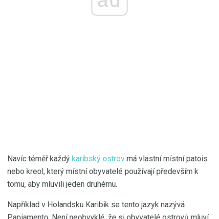
Navíc téměř každý
karibský ostrov
má vlastní místní patois
nebo kreol, který místní obyvatelé používají především k
tomu, aby mluvili jeden druhému.
Například v Holandsku Karibik se tento jazyk nazývá
Papiamento. Není neobvyklé, že si obyvatelé ostrovů mluví