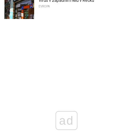
Virus v západním Nilu v Řecku
EVROPA
ad