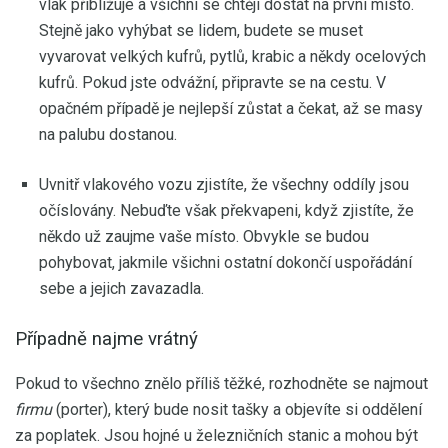
vlak přibližuje a všichni se chtějí dostat na první místo.
Stejně jako vyhýbat se lidem, budete se muset
vyvarovat velkých kufrů, pytlů, krabic a někdy ocelových
kufrů. Pokud jste odvážní, připravte se na cestu. V
opačném případě je nejlepší zůstat a čekat, až se masy
na palubu dostanou.
Uvnitř vlakového vozu zjistíte, že všechny oddíly jsou
očíslovány. Nebuďte však překvapeni, když zjistíte, že
někdo už zaujme vaše místo. Obvykle se budou
pohybovat, jakmile všichni ostatní dokončí uspořádání
sebe a jejich zavazadla.
Případně najme vrátný
Pokud to všechno znělo příliš těžké, rozhodněte se najmout
firmu
(porter), který bude nosit tašky a objevíte si oddělení
za poplatek. Jsou hojné u železničních stanic a mohou být