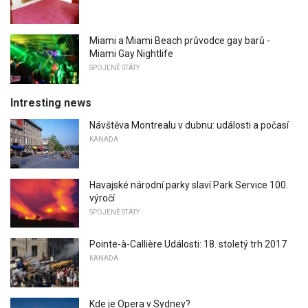
Miami a Miami Beach průvodce gay barů -
Miami Gay Nightlife
SPOJENÉ STÁTY
Intresting news
Návštěva Montrealu v dubnu: události a počasí
KANADA
Havajské národní parky slaví Park Service 100.
výročí
SPOJENÉ STÁTY
Pointe-à-Callière Události: 18. stoletý trh 2017
KANADA
Kde je Opera v Sydney?