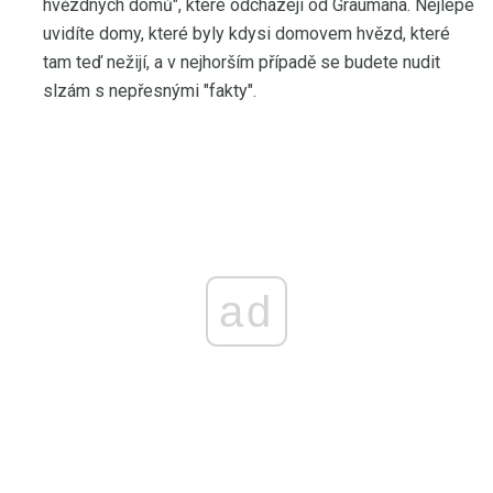
hvězdných domů", které odcházejí od Graumana. Nejlépe
uvidíte domy, které byly kdysi domovem hvězd, které
tam teď nežijí, a v nejhorším případě se budete nudit
slzám s nepřesnými "fakty".
ad