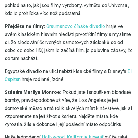
pohled na to, jak jsou filmy vyrobeny, vyhněte se Universal,
kde je prohlídka více než podstatná.
Přejděte na filmy:
Graumanovo čínské divadlo
hraje ve
svém klasickém hlavním hledišti prvotřídní filmy a myslíme
si, že sledování červených sametových záclonků se od
sebe od sebe liší, jakmile začíná film, je polovina zábavy, že
se tam nachází.
Egyptské divadlo na ulici nabízí klasické filmy a Disney's
El
Capitan
hraje rodinné jízdné.
Sténání Marilyn Monroe:
Pokud jste fanouškem blonďaté
bomby, pravděpodobně už víte, že Los Angeles je její
domovské město a má tolik skvělých míst k návštěvě, jak si
vzpomenete na její život a kariéru. Najděte místa, kde
vyrostla, žila a dokonce i její poslední místo odpočinku.
Naše jednodenní
Hollywood, Kalifornie itinerář
může také