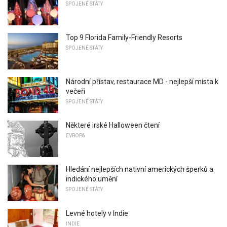
SPOJENÉ STÁTY
Top 9 Florida Family-Friendly Resorts
SPOJENÉ STÁTY
Národní přístav, restaurace MD - nejlepší místa k
večeři
SPOJENÉ STÁTY
Některé irské Halloween čtení
EVROPA
Hledání nejlepších nativní amerických šperků a
indického umění
SPOJENÉ STÁTY
Levné hotely v Indie
INDIE