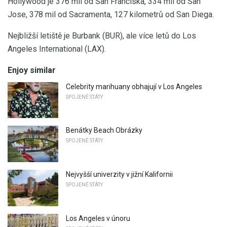
Hollywood je 376 mil od San Franciska, 334 mil od San
Jose, 378 mil od Sacramenta, 127 kilometrů od San Diega.
Nejbližší letiště je Burbank (BUR), ale více letů do Los
Angeles International (LAX).
Enjoy similar
Celebrity marihuany obhajují v Los Angeles
SPOJENÉ STÁTY
Benátky Beach Obrázky
SPOJENÉ STÁTY
Nejvyšší univerzity v jižní Kalifornii
SPOJENÉ STÁTY
Los Angeles v únoru