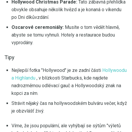
Hollywood Christmas Parade:
Tato zábavná přehlídka
obvykle obsahuje několik hvězd a je konaná o víkendu
po Dni díkůvzdání.
Oscarové ceremoniály:
Musíte o tom vědět hlavně,
abyste se tomu vyhnuli. Hotely a restaurace budou
vyprodány.
Tipy
Nejlepší fotka "Hollywood" je ze zadní části
Hollywoodu
a Highlandu
, v blízkosti Starbucks, kde najdete
nadrozměrnou odlévací gauč a Hollywoodský znak na
kopci za ním.
Strávit nějaký čas na hollywoodském bulváru večer, když
je obzvlášť živý.
Víme, že jsou populární, ale vyhýbají se sýtům "výletů