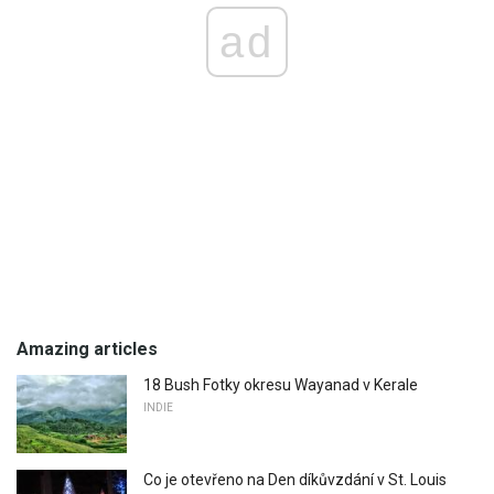
ad
Amazing articles
18 Bush Fotky okresu Wayanad v Kerale
INDIE
Co je otevřeno na Den díkůvzdání v St. Louis