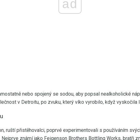
ad
amostatně nebo spojený se sodou, aby popsal nealkoholické nápo
olečnost v Detroitu, po zvuku, který víko vyrobilo, když vyskočila 
tu
n, ruští přistěhovalci, poprvé experimentovali s používáním svýc
 Nejprve známí jako Feigenson Brothers Bottling Works, bratři z