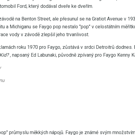
utomobil Ford, který dodával dveře ke dveřím.
závodě na Benton Street, ale přesunul se na Gratiot Avenue v 19
itu a Michiganu se Faygo pop nestalo "pop" v celostátním měřítk
race vody v závodě zlepšil jeho trvanlivost.
lamách roku 1970 pro Faygo, zůstává v srdci Detroitrů dodnes.
Kid?
,
napsaný Ed Labunaki, původně zpívaný pro Faygo Kenny K
y
omu
 "pop" průmyslu měkkých nápojů. Faygo je známé svým množstvím