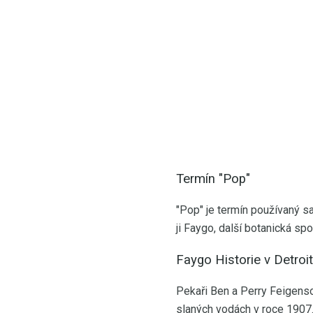
Termín "Pop"
"Pop" je termín používaný s
ji Faygo, další botanická sp
Faygo Historie v Detroi
Pekaři Ben a Perry Feigenso
slaných vodách v roce 1907.