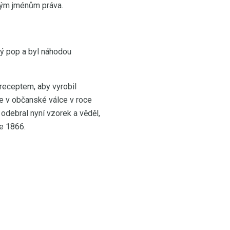
kým jménům práva.
vý pop a byl náhodou
 receptem, aby vyrobil
je v občanské válce v roce
 odebral nyní vzorek a věděl,
ce 1866.