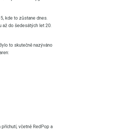
35, kde to zůstane dnes.
u až do šedesátých let 20.
 Bylo to skutečně nazýváno
aren:
 příchutí, včetně RedPop a