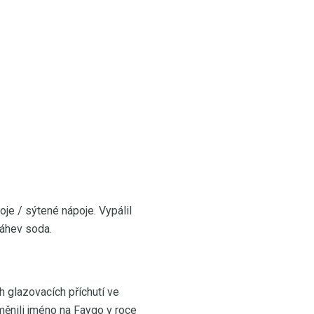
je / sýtené nápoje. Vypálil
láhev soda.
h glazovacích příchutí ve
měnili jméno na Faygo v roce