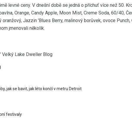
ěrně levné ceny. V dnešní době se jedná o příchuť více než 50. 
, bavlna, Orange, Candy Apple, Moon Mist, Creme Soda, 60/40, Čer
 oranžový, Jazzin 'Blues Berry, malinový borůvek, ovoce Punch,
hom jmenovali několik.
 Velký Lake Dweller Blog
g
, jak se bavit, jak léto končí v metru Detroit
ní festivaly