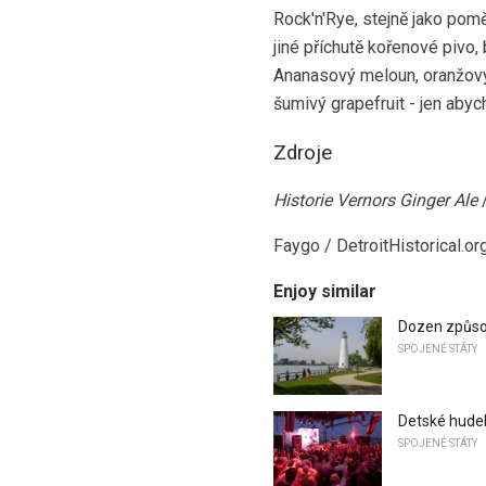
Rock'n'Rye, stejně jako pom
jiné příchutě kořenové pivo
Ananasový meloun, oranžový
šumivý grapefruit - jen abyc
Zdroje
Historie Vernors Ginger Ale
/
Faygo / DetroitHistorical.or
Enjoy similar
Dozen způsoby
SPOJENÉ STÁTY
Detské hudeb
SPOJENÉ STÁTY