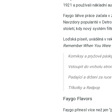
1921 a používali nákladní a
Faygo láhve práce začala v 
Navzdory popularitě v Detro
století, kdy nový systém filt
Loďská píseň, uváděná v rek
Remember When You Were 
Komiksy a pryžové pásk
Vstoupit do vrcholu str
Padající a držení za ruce
Tříkolky a Redpop
Faygo Flavors
Faygo přinesl více než jen