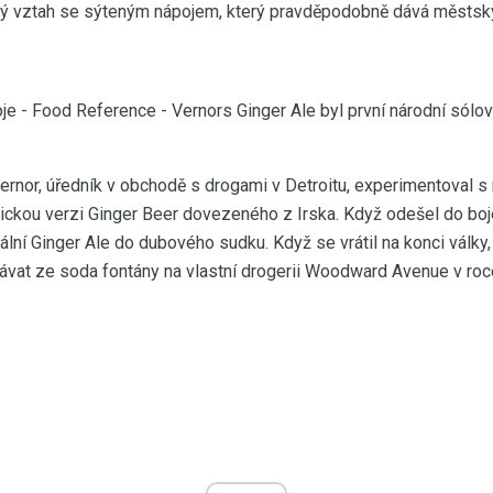
čný vztah se sýteným nápojem, který pravděpodobně dává městs
e - Food Reference - Vernors Ginger Ale byl první národní sólo
ernor, úředník v obchodě s drogami v Detroitu, experimentoval s
olickou verzi Ginger Beer dovezeného z Irska. Když odešel do bo
ální Ginger Ale do dubového sudku. Když se vrátil na konci války,
odávat ze soda fontány na vlastní drogerii Woodward Avenue v ro