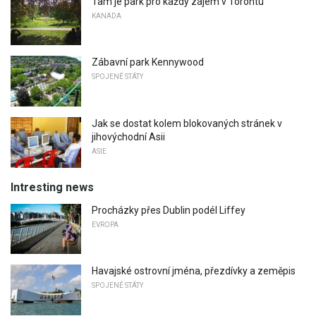
Tam je park pro každý zájem v Torontu
KANADA
Zábavní park Kennywood
SPOJENÉ STÁTY
Jak se dostat kolem blokovaných stránek v
jihovýchodní Asii
ASIE
Intresting news
Procházky přes Dublin podél Liffey
EVROPA
Havajské ostrovní jména, přezdívky a zeměpis
SPOJENÉ STÁTY