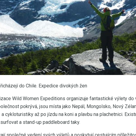
řicházejí do Chile. Expedice divokých žen
nizace Wild Women Expeditions organizuje fantastické výlety do
olečnost pokrývá, jsou místa jako Nepál, Mongolsko, Nový Zéland
 a cykloturistiky až po jízdu na koni a plavbu na plachetnici. Exist
e surfovat a stand-up paddleboard taky.
ají společné vedení svých výletů a poskytují cestujícím příležito