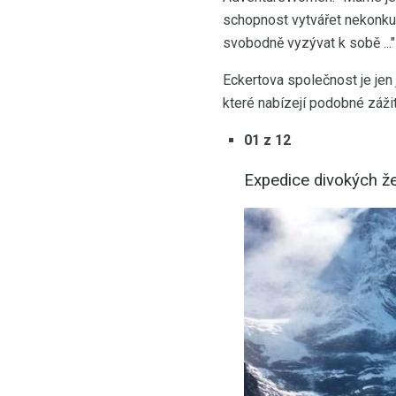
schopnost vytvářet nekonku
svobodně vyzývat k sobě ..."
Eckertova společnost je jen 
které nabízejí podobné zážit
01 z 12
Expedice divokých ž