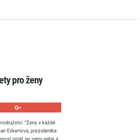
ety pro ženy
brodružství. "Ženy v každé
san Eckertová, prezidentka
pnost smát se sami sebe a