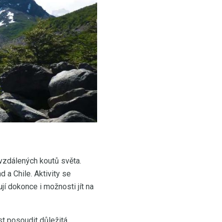
 vzdálených koutů světa.
 a Chile. Aktivity se
ují dokonce i možnosti jít na
st posoudit důležitá