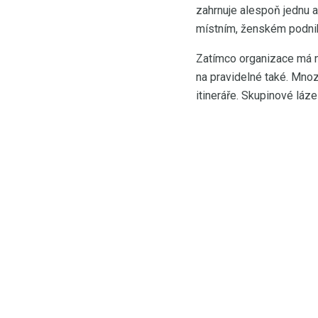
zahrnuje alespoň jednu a
místním, ženském podni
Zatímco organizace má ně
na pravidelné také. Mnozí
itineráře. Skupinové láz