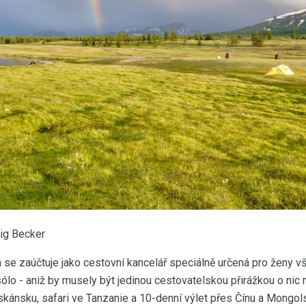
ig Becker
se zaúčtuje jako cestovní kancelář speciálně určená pro ženy vš
sólo - aniž by musely být jedinou cestovatelskou přirážkou o nic 
oskánsku, safari ve Tanzanie a 10-denní výlet přes Čínu a Mongols