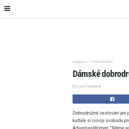
Inspirace
Dobrodružství
Dámské dobrodruž
by Lois Friedland
Dobrodružné cestování jen pr
kultuře si osvojí svobodu p
AdventureWomen. "Máme jed