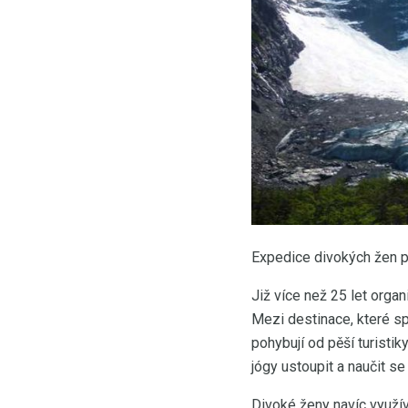
Expedice divokých žen p
Již více než 25 let orga
Mezi destinace, které sp
pohybují od pěší turistiky
jógy ustoupit a naučit s
Divoké ženy navíc využív