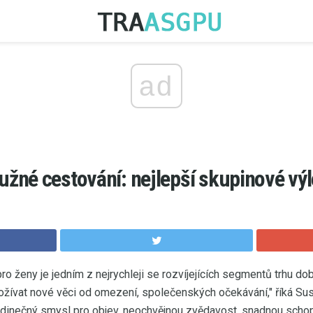
ad
né cestování: nejlepší skupinové výl
o ženy je jedním z nejrychleji se rozvíjejících segmentů trhu do
rožívat nové věci od omezení, společenských očekávání," říká Su
inečný smysl pro objev, neochvějnou zvědavost, snadnou scho