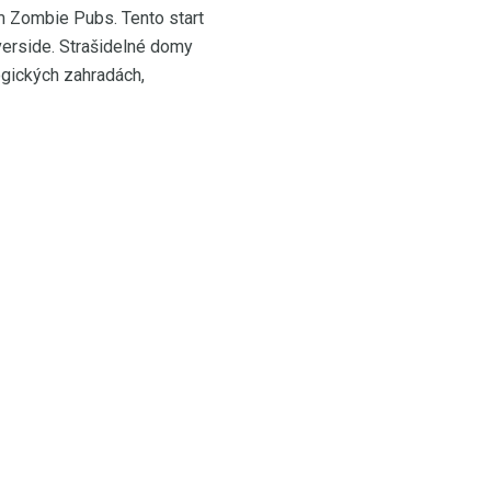
ím Zombie Pubs. Tento start
erside. Strašidelné domy
logických zahradách,