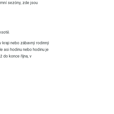
imní sezóny, zde jsou
esotě.
v kraji nebo zábavný rodinný
le asi hodinu nebo hodinu je
 do konce října, v