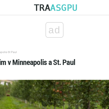
ad
polis-St Paul
im v Minneapolis a St. Paul