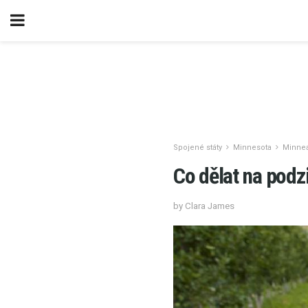
Spojené státy
Minnesota
Minnea
Co dělat na podz
by Clara James