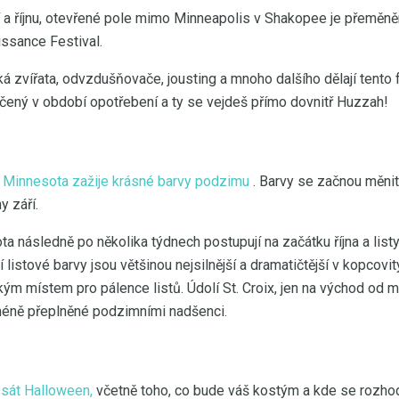
 a říjnu, otevřené pole mimo Minneapolis v Shakopee je přeměně
ssance Festival.
 zvířata, odvzdušňovače, jousting a mnoho dalšího dělají tento 
ečený v období opotřebení a ty se vejdeš přímo dovnitř Huzzah!
e
Minnesota zažije krásné barvy podzimu
. Barvy se začnou měnit
y září.
ta následně po několika týdnech postupují na začátku října a list
í listové barvy jsou většinou nejsilnější a dramatičtější v kopcovi
ým místem pro pálence listů. Údolí St. Croix, jen na východ od mě
 méně přeplněné podzimními nadšenci.
sát Halloween,
včetně toho, co bude váš kostým a kde se rozhodn