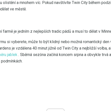
u olistění a mnohem víc. Pokud navštívíte Twin City během podz
udělat ve městě.
í farmě je jedním z nejlepších tradic pádů a musí to dělat v Minn
farmu si vyberete, může to být klidný nebo možná romantický den 
rdens je vzdálena 40 minut jižně od Twin City a nejbližší volba, a
ěru jablek
. Sběrná sezóna začíná koncem srpna a obvykle trvá až
h podmínkách.