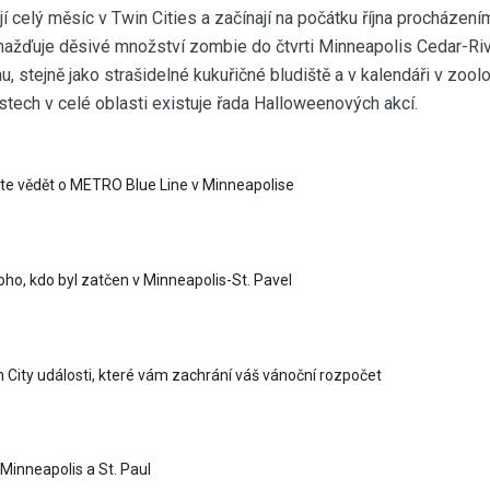
 celý měsíc v Twin Cities a začínají na počátku října procházen
žďuje děsivé množství zombie do čtvrti Minneapolis Cedar-Riv
nu, stejně jako strašidelné kukuřičné bludiště a v kalendáři v zoo
stech v celé oblasti existuje řada Halloweenových akcí.
te vědět o METRO Blue Line v Minneapolise
oho, kdo byl zatčen v Minneapolis-St. Pavel
City události, které vám zachrání váš vánoční rozpočet
v Minneapolis a St. Paul