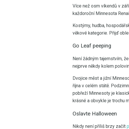
Více než osm víkendů v září
každoroční Minnesota Renai
Kostýmy, hudba, hospodářská
věkové kategorie. Přijď obl
Go Leaf peeping
Není žádným tajemstvím, ž
nejprve někdy kolem polovin
Dvojice měst a jižní Minneso
října v celém státě. Podzimn
pobřeží Minnesoty je klasick
krásné a obvykle je trochu
Oslavte Halloween
Nikdy není příliš brzy začít
p