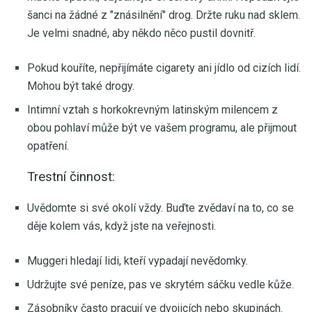
šanci na žádné z "znásilnění" drog. Držte ruku nad sklem.
Je velmi snadné, aby někdo něco pustil dovnitř.
Pokud kouříte, nepřijímáte cigarety ani jídlo od cizích lidí.
Mohou být také drogy.
Intimní vztah s horkokrevným latinským milencem z
obou pohlaví může být ve vašem programu, ale přijmout
opatření.
Trestní činnost:
Uvědomte si své okolí vždy. Buďte zvědaví na to, co se
děje kolem vás, když jste na veřejnosti.
Muggeri hledají lidi, kteří vypadají nevědomky.
Udržujte své peníze, pas ve skrytém sáčku vedle kůže.
Zásobníky často pracují ve dvojicích nebo skupinách.