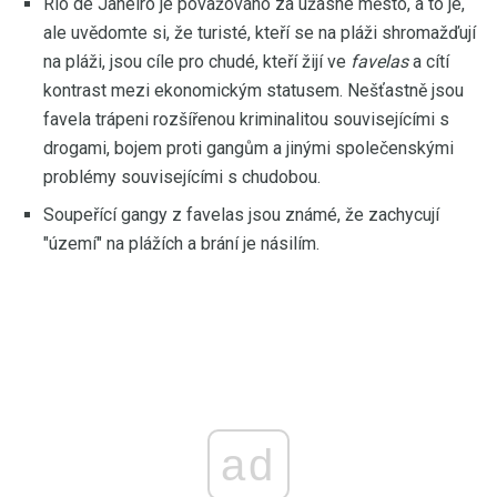
Rio de Janeiro je považováno za úžasné město, a to je,
ale uvědomte si, že turisté, kteří se na pláži shromažďují
na pláži, jsou cíle pro chudé, kteří žijí ve
favelas
a cítí
kontrast mezi ekonomickým statusem. Nešťastně jsou
favela trápeni rozšířenou kriminalitou souvisejícími s
drogami, bojem proti gangům a jinými společenskými
problémy souvisejícími s chudobou.
Soupeřící gangy z favelas jsou známé, že zachycují
"území" na plážích a brání je násilím.
ad