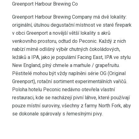
Greenport Harbour Brewing Co
Greenport Harbour Brewing Company má dvě lokality:
originální, útulnou degustační místnost ve staré firepark
v obci Greenport a novější větší lokality s akrů
venkovního prostoru, odtud do Peconic. Každý z nich
nabízí mírně odlišný výběr chutných čokoládových,
ležáků a IPA, jako je populární Facing East, IPA ve stylu
New England, plný chmele a marhule / grapefruitu.
Pěstitelé mohou být vždy naplněni série OG (Original
Greenport), rotační sortiment experimentálních vařičů.
Poloha hotelu Peconic nedávno otevřela vlastní
restauraci, kde se nacházejí pivní láhve, které používají
pouze místní suroviny, všechny z farmy North Fork, aby
se dokonale spárovaly s řemeslnými pivy.