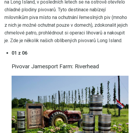
na Long Island, v posledních letech se na ostrově otevřelo
chladné plodiny pivovarů. Tyto destinace nabízejí
milovníkům piva místo na ochutnání řemeslných piv (mnoho
z nich je možné ochutnat pouze v domech), zdokonalit jejich
chmelové patro, prohlédnout si operaci lihovarů a nakoupit
je. Zde je několik našich oblíbených pivovarů Long Island.
01 z 06
Pivovar Jamesport Farm: Riverhead