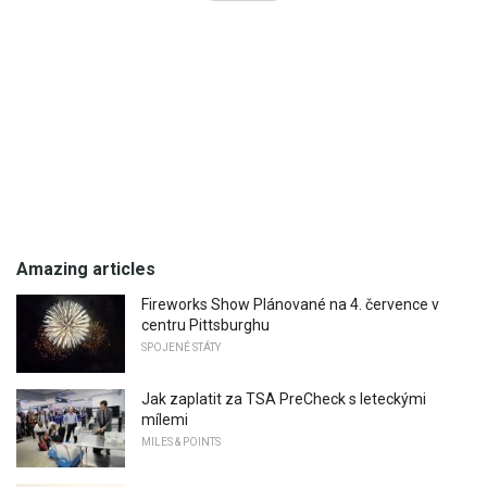
Amazing articles
Fireworks Show Plánované na 4. července v
centru Pittsburghu
SPOJENÉ STÁTY
Jak zaplatit za TSA PreCheck s leteckými
mílemi
MILES & POINTS