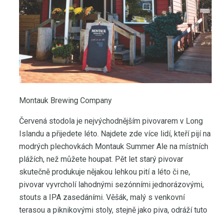
Montauk Brewing Company
Červená stodola je nejvýchodnějším pivovarem v Long
Islandu a přijedete léto. Najdete zde více lidí, kteří pijí na
modrých plechovkách Montauk Summer Ale na místních
plážích, než můžete houpat. Pět let starý pivovar
skutečně produkuje nějakou lehkou pití a léto či ne,
pivovar vyvrcholí lahodnými sezónními jednorázovými,
stouts a IPA zasedáními. Věšák, malý s venkovní
terasou a piknikovými stoly, stejně jako piva, odráží tuto