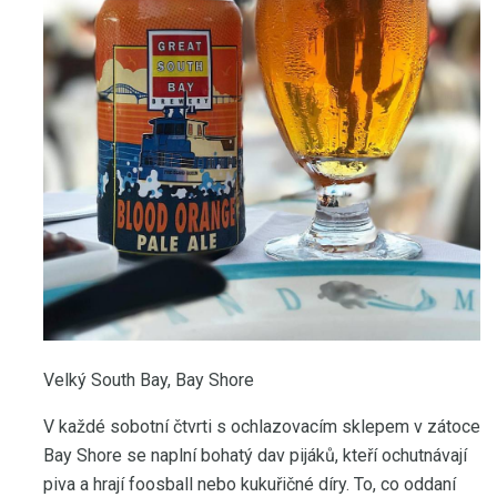
Velký South Bay, Bay Shore
V každé sobotní čtvrti s ochlazovacím sklepem v zátoce
Bay Shore se naplní bohatý dav pijáků, kteří ochutnávají
piva a hrají foosball nebo kukuřičné díry. To, co oddaní