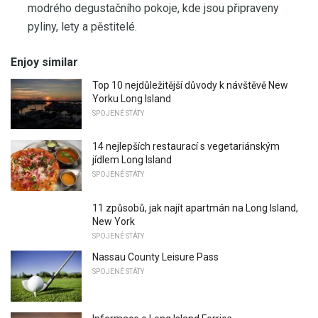
modrého degustačního pokoje, kde jsou připraveny
pyliny, lety a pěstitelé.
Enjoy similar
Top 10 nejdůležitější důvody k návštěvě New
Yorku Long Island
SPOJENÉ STÁTY
14 nejlepších restaurací s vegetariánským
jídlem Long Island
SPOJENÉ STÁTY
11 způsobů, jak najít apartmán na Long Island,
New York
SPOJENÉ STÁTY
Nassau County Leisure Pass
SPOJENÉ STÁTY