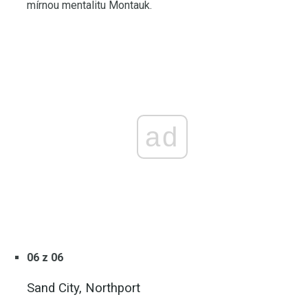
mírnou mentalitu Montauk.
ad
06 z 06
Sand City, Northport