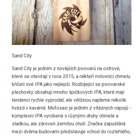
Sand City
Sand City je jedním z novějších pivovarů na ostrově,
které se otevírají v roce 2015, a někteří milovníci chmelu
křičeli své IPA jako nejlepší. Rozbíjející se pivovarské
plechovky obsahují mnoho špičkových IPA, které mají
tendenci rychle vyprodat, ale většinou najdeme několik
hvězd v kavárně. Mofosaic je jedním z vítězných nápojů -
komplexní IPA vyrobená s různými druhy chmele a
sladkou, ale zároveň zemitou chutí. Značka zapuštěná
mezi dvěma budovami představuje vchod do rozlehlého,