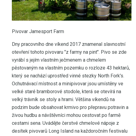
Pivovar Jamesport Farm
Dny pracovního dne víkend 2017 znamenal slavnostní
otevření tohoto pivovaru "z farmy na pint". Pivo se zde
vyrábí s jejím vlastním ječmenem a chmelem
pěstovaným na vlastním pozemku o rozloze 43 hektarů,
který se nachází uprostřed vinné stezky North Fork's.
Ochutnávací místnost a minipivovar jsou umístěny ve
velké staré bramborové stodole, která se otevírá na
velký trávník se stoly a hrami. Většina víkendů na
podzim bude obsahovat krmivo pro přepravu potravin a
živou hudbu a návštěvníci mohou cestovat po farmě
cestami sena. Uvádějte čerstvé chmelové nápoje z
desítek pivovarů Long Island na každoročním festivalu