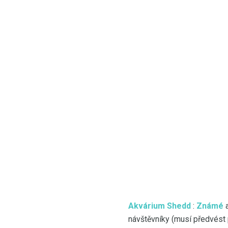
Akvárium Shedd
:
Známé
a
návštěvníky (musí předvést p