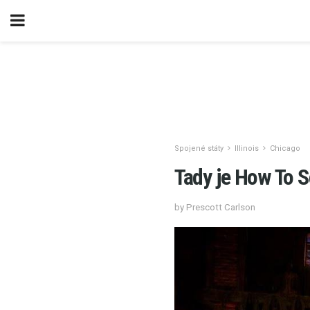
Spojené státy
Illinois
Chicago
Tady je How To S
by Prescott Carlson