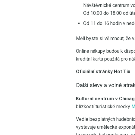
Návštěvnické centrum vo
Od 10:00 do 18:00 od út
Od 11 do 16 hodin v nedě
Měli byste si všimnout, že 
Online nákupy budou k dispoz
kreditní karta použitá pro n
Oficiální stránky Hot Tix
Další slevy a volné atr
Kulturní centrum v Chica
blízkostí turistické mecky
M
Vedle bezplatných hudebních
vystavuje umělecké exponáty 
to mezník; byl postaven v ro