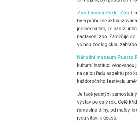
Zoo Lincoln Park
:
Zoo
Lin
byla průběžně aktualizována 
jedinečná tím, že nabízí int
nastavení zoo. Zaměřuje se 
volnou zoologickou zahradou
Národní muzeum Puerto Ri
kulturní instituci věnovanou
na celou řadu aspektů pro k
každoročního festivalu uměn
Je také jediným samostatným
výstav po celý rok. Celé k
řemeslné dílny, od malby, kr
jsou vítáni k účasti.