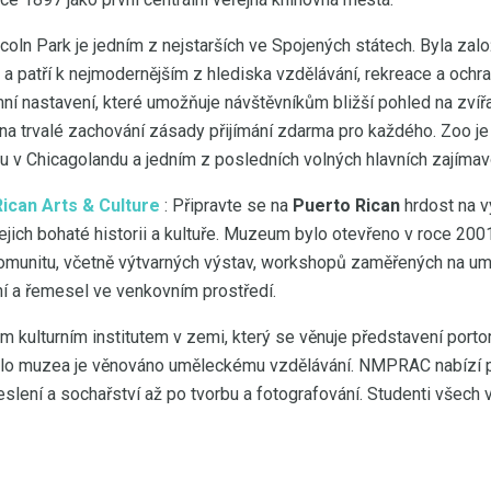
coln Park je jedním z nejstarších ve Spojených státech. Byla zal
a patří k nejmodernějším z hlediska vzdělávání, rekreace a ochra
imní nastavení, které umožňuje návštěvníkům bližší pohled na zvíř
na trvalé zachování zásady přijímání zdarma pro každého. Zoo je
 v Chicagolandu a jedním z posledních volných hlavních zajímav
can Arts & Culture
: Připravte se na
Puerto Rican
hrdost na v
 jejich bohaté historii a kultuře. Muzeum bylo otevřeno v roce 20
omunitu, včetně výtvarných výstav, workshopů zaměřených na uměl
í a řemesel ve venkovním prostředí.
 kulturním institutem v zemi, který se věnuje představení porto
řídlo muzea je věnováno uměleckému vzdělávání. NMPRAC nabízí 
eslení a sochařství až po tvorbu a fotografování. Studenti všech