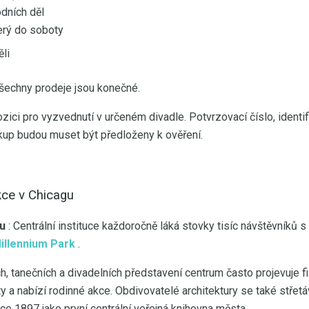
dních děl
erý do soboty
li
všechny prodeje jsou konečné.
ici pro vyzvednutí v určeném divadle. Potvrzovací číslo, identifi
ákup budou muset být předloženy k ověření.
akce v Chicagu
gu
: Centrální instituce každoročně láká stovky tisíc návštěvníků 
illennium Park
.
, tanečních a divadelních představení centrum často projevuje f
a nabízí rodinné akce. Obdivovatelé architektury se také střetáv
ce 1897 jako první centrální veřejná knihovna města.