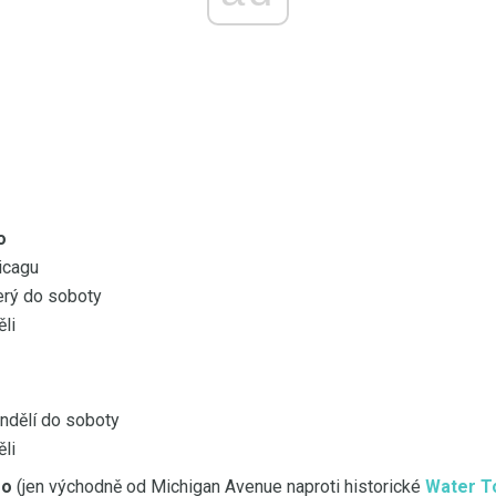
o
icagu
erý do soboty
li
ndělí do soboty
li
go
(jen východně od Michigan Avenue naproti historické
Water T