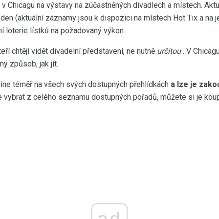
 v Chicagu na výstavy na zúčastněných divadlech a místech. Aktu
 den (aktuální záznamy jsou k dispozici na místech Hot Tix a na 
ní loterie lístků na požadovaný výkon.
kteří chtějí vidět divadelní představení, ne nutně
určitou
. V Chicagu
ný způsob, jak jít.
nline téměř na všech svých dostupných přehlídkách
a lze je zak
e vybrat z celého seznamu dostupných pořadů, můžete si je koup