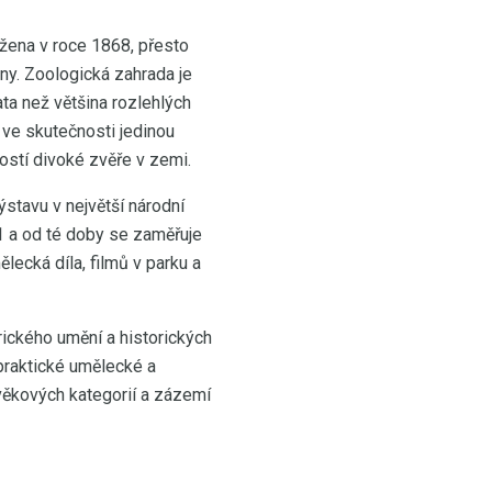
ožena v roce 1868, přesto
ny. Zoologická zahrada je
ata než většina rozlehlých
 ve skutečnosti jedinou
ostí divoké zvěře v zemi.
ýstavu v největší národní
01 a od té doby se zaměřuje
ecká díla, filmů v parku a
rického umění a historických
praktické umělecké a
 věkových kategorií a zázemí