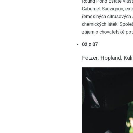
Round Pond Estate vlast
Cabernet Sauvignon, extr
řemeslných citrusových s
chemických látek. Společ
zájem o chovatelské pos
02 z 07
Fetzer: Hopland, Kali