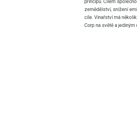
principu. Cílem společno
zemědělství, snížení em
cíle. Vinařství má několi
Corp na světě a jediným c