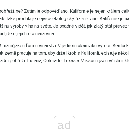
 pobřeží, ne? Zatím je odpověď ano. Kalifornie je nejen králem c
e také produkuje nejvíce ekologicky řízené víno. Kalifornie je na 
šinu výroby vína na světě. Je snadné vidět, jak zlatý stát převez
ud jde o jejich oceněná vína.
A má nějakou formu vinařství. V jednom okamžiku vyrobil Kentuc
k země pracuje na tom, aby držel krok s Kalifornií, existuje něk
dní pobřeží. Indiana, Colorado, Texas a Missouri jsou všichni, kt
ad