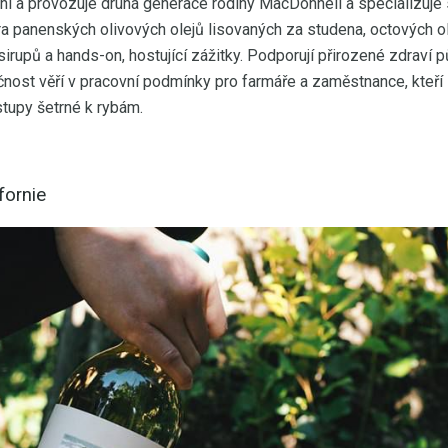
ní a provozuje druhá generace rodiny MacDonnell a specializuje
a panenských olivových olejů lisovaných za studena, octových ol
irupů a hands-on, hostující zážitky. Podporují přirozené zdraví p
nost věří v pracovní podmínky pro farmáře a zaměstnance, kteří s
tupy šetrné k rybám.
fornie