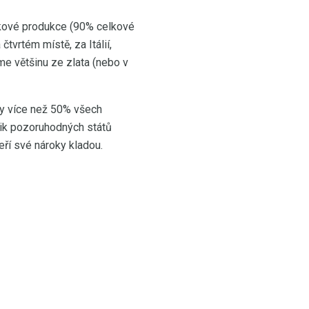
elkové produkce (90% celkové
čtvrtém místě, za Itálií,
me většinu ze zlata (nebo v
ky více než 50% všech
olik pozoruhodných států
eří své nároky kladou.