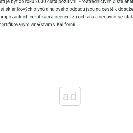
sti je být do roku 2030 čistá pozitivní. Prostřednictvím čisté ene
isí skleníkových plynů a nulového odpadu jsou na cestě k dosaž
k impozantních certifikací a ocenění za ochranu a nedávno se stal
ertifikovaným vinařstvím v Kalifornii.
ad