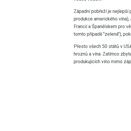
Západní pobřeží je nejlepší
produkce amerického vína), al
Francií a Španělskem pro vět
tomto případě "zelená"), pok
Přesto všech 50 států v US
hroznů a vína. Zatímco zbyte
produkujících víno mimo zápa