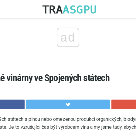
ad
né vinárny ve Spojených státech
ých státech s plnou nebo omezenou produkcí organických, biody
te. Je to vzrušující čas být výrobcem vína a my jsme tady, abychom