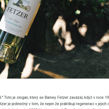
." Toto je slogan, který se Barney Fetzer zavázal, když v roce 19
tzer je jedinečný v tom, že nejen že praktikují regeneraci v jejich