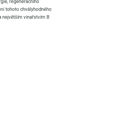
rgie, regeneračního
ení tohoto chvályhodného
a největším vinařstvím B