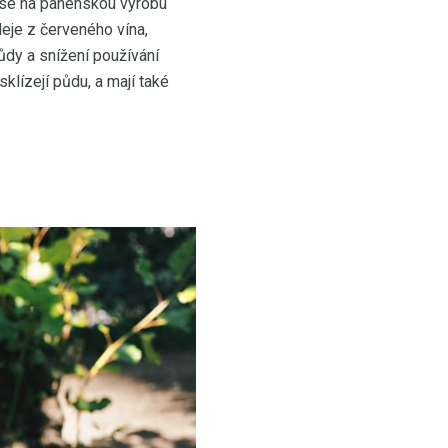
 se na panenskou výrobu
eje z červeného vína,
ůdy a snížení používání
klízejí půdu, a mají také