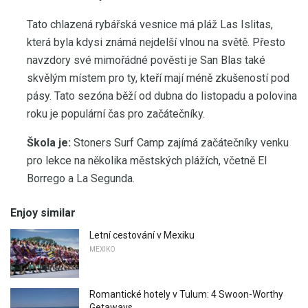
Tato chlazená rybářská vesnice má pláž Las Islitas,
která byla kdysi známá nejdelší vlnou na světě. Přesto
navzdory své mimořádné pověsti je San Blas také
skvělým místem pro ty, kteří mají méně zkušeností pod
pásy. Tato sezóna běží od dubna do listopadu a polovina
roku je populární čas pro začátečníky.
Škola je:
Stoners Surf Camp zajímá začátečníky venku
pro lekce na několika městských plážích, včetně El
Borrego a La Segunda.
Enjoy similar
Letní cestování v Mexiku
MEXIKO
Romantické hotely v Tulum: 4 Swoon-Worthy
Getaways