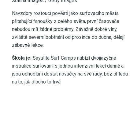
Sollina Images / Getty Images
Navzdory rostoucí pověsti jako surfovacího města
přitahující fanoušky z celého světa, první časovače
nebudou mít žádné problémy. Závažně dobré vlny,
zvláště severní bobtnání od prosince do dubna, dělají
zábavné lekce.
Škola je:
Sayulita Surf Camps nabízí dvojjazyčné
instrukce surfování, s jednou intenzivní lekcí denně a
jsou odhodláni dostat nováčky na své rady, bez ohledu
na to, jak dlouho to trvá.