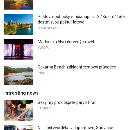
Poštovní pobočky v Indianapolis: 32 Kde můžete
dostat svou poštu Hotovo
SPOJENÉ STÁTY
Madridská čtvrť červených světel
EVROPA
Gokarna Beach základní cestovní průvodce
INDIE
Intresting news
Sexy hry pro dospělé páry k hraní
INSPIRACE
Nejlepší věci dělat v Japantown, San Jose