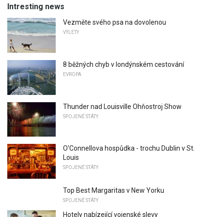
Intresting news
Vezměte svého psa na dovolenou
VÝLETY
8 běžných chyb v londýnském cestování
EVROPA
Thunder nad Louisville Ohňostroj Show
SPOJENÉ STÁTY
O'Connellova hospůdka - trochu Dublin v St.
Louis
SPOJENÉ STÁTY
Top Best Margaritas v New Yorku
SPOJENÉ STÁTY
Hotely nabízející vojenské slevy