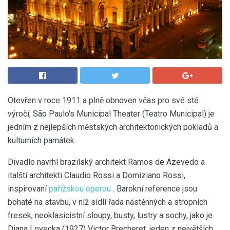
Otevřen v roce 1911 a plně obnoven včas pro své sté
výročí, São Paulo's Municipal Theater (Teatro Municipal) je
jedním z nejlepších městských architektonických pokladů a
kulturních památek.
Divadlo navrhl brazilský architekt Ramos de Azevedo a
italští architekti Claudio Rossi a Domiziano Rossi,
inspirovaní
pařížskou operou
. Barokní reference jsou
bohaté na stavbu, v níž sídlí řada nástěnných a stropních
fresek, neoklasicistní sloupy, busty, lustry a sochy, jako je
Diana Lovecka (1927) Victor Brecheret, jeden z největších