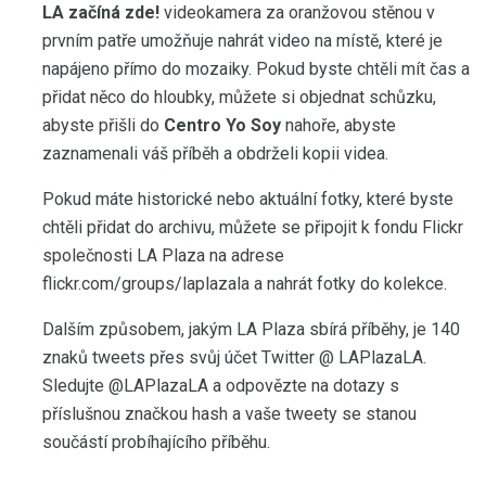
LA začíná zde!
videokamera za oranžovou stěnou v
prvním patře umožňuje nahrát video na místě, které je
napájeno přímo do mozaiky. Pokud byste chtěli mít čas a
přidat něco do hloubky, můžete si objednat schůzku,
abyste přišli do
Centro Yo Soy
nahoře, abyste
zaznamenali váš příběh a obdrželi kopii videa.
Pokud máte historické nebo aktuální fotky, které byste
chtěli přidat do archivu, můžete se připojit k fondu Flickr
společnosti LA Plaza na adrese
flickr.com/groups/laplazala a nahrát fotky do kolekce.
Dalším způsobem, jakým LA Plaza sbírá příběhy, je 140
znaků tweets přes svůj účet Twitter @ LAPlazaLA.
Sledujte @LAPlazaLA a odpovězte na dotazy s
příslušnou značkou hash a vaše tweety se stanou
součástí probíhajícího příběhu.