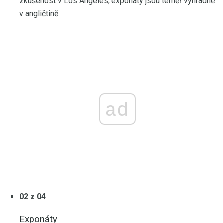
zkušenost v Los Angeles, exponáty jsou téměř výhradně
v angličtině.
ad
02 z 04
Exponáty