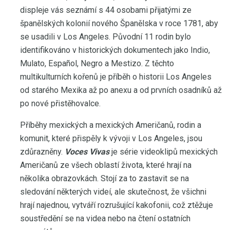
displeje vás seznámí s 44 osobami přijatými ze
španělských kolonií nového Španělska v roce 1781, aby
se usadili v Los Angeles. Původní 11 rodin bylo
identifikováno v historických dokumentech jako Indio,
Mulato, Español, Negro a Mestizo. Z těchto
multikulturních kořenů je příběh o historii Los Angeles
od starého Mexika až po anexu a od prvních osadníků až
po nové přistěhovalce.
Příběhy mexických a mexických Američanů, rodin a
komunit, které přispěly k vývoji v Los Angeles, jsou
zdůrazněny.
Voces Vivas
je série videoklipů mexických
Američanů ze všech oblastí života, které hrají na
několika obrazovkách. Stojí za to zastavit se na
sledování některých videí, ale skutečnost, že všichni
hrají najednou, vytváří rozrušující kakofonii, což ztěžuje
soustředění se na videa nebo na čtení ostatních