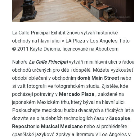
La Calle Principal Exhibit znovu vytváří historické
obchody na hlavní ulici v LA Plaza v Los Angeles. Foto
© 2011 Kayte Deioma, licencované na About.com
Nahoře
La Calle Principal
vytváří mini hlavní ulici s řadou
obchodů určených pro děti i dospělé. Můžete vyzkoušet
období oblečení v obchodním
domě Main Street
nebo
si vzít fotografii ve fotografickém studiu. Zjistěte, kde
pocházejí potraviny v
Mercado Plaza
, založené na
japonském Mexickém trhu, který býval na hlavní ulici.
Poslouchejte mexickou hudbu dvacátých a třicátých let a
dozvíte se o hudebních technologiích času v
časopise
Repositorio Musical Mexicano
nebo si prohlédněte
španělské jazykové zprávy a literaturu v Los Angeles v