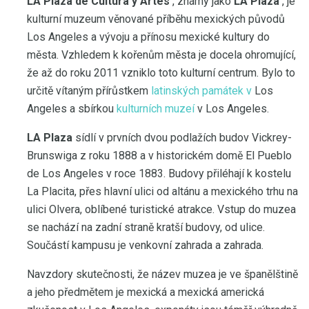
LA Plaza de Cultura y Artes
, známý jako
LA Plaza
, je
kulturní muzeum věnované příběhu mexických původů
Los Angeles a vývoju a přínosu mexické kultury do
města. Vzhledem k kořenům města je docela ohromující,
že až do roku 2011 vzniklo toto kulturní centrum. Bylo to
určitě vítaným přírůstkem
latinských památek v
Los
Angeles a sbírkou
kulturních muzeí
v Los Angeles.
LA Plaza
sídlí v prvních dvou podlažích budov Vickrey-
Brunswiga z roku 1888 a v historickém domě El Pueblo
de Los Angeles v roce 1883. Budovy přiléhají k kostelu
La Placita, přes hlavní ulici od altánu a mexického trhu na
ulici Olvera, oblíbené turistické atrakce. Vstup do muzea
se nachází na zadní straně kratší budovy, od ulice.
Součástí kampusu je venkovní zahrada a zahrada.
Navzdory skutečnosti, že název muzea je ve španělštině
a jeho předmětem je mexická a mexická americká