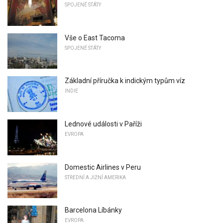
SPOJENÉ STÁTY
Vše o East Tacoma
SPOJENÉ STÁTY
Základní příručka k indickým typům víz
INDIE
Lednové události v Paříži
EVROPA
Domestic Airlines v Peru
STŘEDNÍ A JIŽNÍ AMERIKA
Barcelona Líbánky
EVROPA