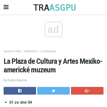
ad
Spojené státy
Kalifornie
Los Angeles
La Plaza de Cultura y Artes Mexiko-
americké muzeum
by Kayte Deioma
01 ze dne 04