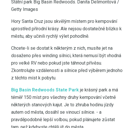
Státní park Big Basin Redwoods. Danita Delimontová /
Getty Images
Hory Santa Cruz jsou skvělým místem pro kempování
uprostřed přírodní krásy. Ale nejsou dostatečně blízko k
městu, aby učinili rychlý výlet pohodlně.
Chcete-li se dostat k některým z nich, musíte jet na
dosaženo přes winding silnici, která nemusí být vhodná
pro velké RV nebo pokud jste táhnout přívěsu.
Zkontrolujte vzdálenosti a silnice před výběrem jednoho
z těchto míst k pobytu.
Big Basin Redwoods State Park
je krásný park a má
téměř 150 míst pro všechny druhy kempování včetně
některých stanových kajut. Je to zhruba hodinu jízdy
autem od města, dosáhl se vinoucí silnice. - a
pravděpodobně lepší volbou, pokud plánujete zůstat
tam, než kdybyste chtěli jít do města.