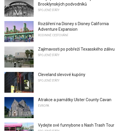
Brooklynských podvodníků
SPOJENÉ STÁTY
Rozšíření na Disney s Disney California
Adventure Expansion
RODINNÉ CESTOVÁNÍ
Zajímavosti po pobřeží Texasského zálivu
SPOJENÉ STÁTY
Cleveland slevové kupóny
SPOJENÉ STÁTY
Atrakce a památky Ulster County Cavan
EVROPA
Vydejte své funnybone s Nash Trash Tour