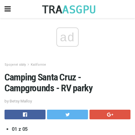
ad
Spojené státy
Kalifornie
Camping Santa Cruz -
Campgrounds - RV parky
by Betsy Malloy
01 z 05